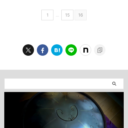
しています。 他サークル様 参
加作品 TERA-forming :the LUNA
サークル：EBI Zanmai様 スカ
1
…
15
16
ボローフェアアレンジコンピ
サークル：しみらるま様 和風コ
ンピ『嘯風弄月』 サークル ...