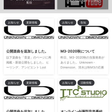
清水のYouTubeチャンネル
配信
お知らせ
更新情報
お知らせ
告知
公開楽曲を追加しました。
M3-2020秋について
以下楽曲を「音楽」のページに再
昨日、M3-2020秋の当落発表が
掲載・新規公開をしました。 ヒ
ありました。 Unknown -
ーリング、アンビエント Lost
Dimension、清水は秋M3の応募
you forever Order a Marguerite
をせず、今回参加を見送る事とし
ワールドミュージック Beginning
ました。 またコンピレーション
of destiny Morning to the final
などの秋に向けた作品の新規参加
お知らせ
更新情報
お知らせ
活動情報
showdown Visobnr A new
を現在停止しています。 秋M3で
sunrise Thymon シンフォニック
の清水の新規楽曲は、以前より継
Once 楽曲は、サイト内「音楽」
続して制作が続いている他サーク
のページでご視聴いただけます。
ル様の作品が秋発表されれば何か
Twitter投稿の動画デモ
しら発表できる程度になると思い
公開楽曲を追加しました。
オンライン会議型音楽番組