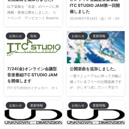
https://twitter.com/Rei_Shimiz ...
ます。 秋に制作・発表を予定し
ITC STUDIO JAM第一回開
ていたアルバムは来年春以降の予
以下楽曲を「音楽」のページに再
催しました
定となります。 秋に向けた作品
掲載・新規公開をしました。 ヒ
の新規参加・依頼は停止していま
ーリング、アンビエント Road to
2020年07月24日（金）21：00
すが、春以降の作品の参加・依頼
the sanctuary Sound of raindrop
から、ITC STUDIOのイチャロー
などはお受け ...
Cold dream Alone in the sky ワ
さんを主軸に企画したオンライン
ールドミュージック Lava field
型のトーク番組を開催しました。
お知らせ
告知
お知らせ
更新情報
Hunter's eyes シンフォニック
https://twitter.com/Itcha/status/1
Fairy fall ピアノ キャンプファイ
280800492470169604 ITC
ヤー アンディ 多摩川にて Sweet
STUDIO JAMとは ITC STUDIO
chiffon cake Fairy 伝えられなか
のイチャロー、オトカプセルの斬
った言葉 ぼくの足音だけの世界
龍、Unknown - Dimensionの清
7/24(金)オンライン会議型
公開楽曲を追加しました。
夜風の揺りかご 楽曲は、サイト
水の３人がメインとなってオンラ
音楽番組ITC STUDIO JAM
内「音 ...
一度リニューアルに伴って大幅に
インで会議です。 ゲストを呼
を開催します
減っているフリーの公開楽曲です
び、第一回ではゲストさんのアル
が、少しずつ戻していく予定で
バムの事、楽器の事、活動中のイ
ITC STUDIOのイチャロー、オト
す。 今回公開する楽曲は、過去
ベントのことなどを ...
カプセルの斬龍、Unknown -
作ではありますが新規リメイクし
Dimensionの清水の３人がメイン
た以下５曲です。 I am
となってオンラインで会議、トー
お知らせ
更新情報
お知らせ
更新情報
here(Agartha - The fields)
ク、その他雑多な事を話していく
Fisherman's rest(Agartha - The
音楽バラエティ番組を開催しま
towns -) The crystal
す。 ハッシュタグは #itcjam で
cave(Agartha - The unexplored
す。 2020年07月24日（金）