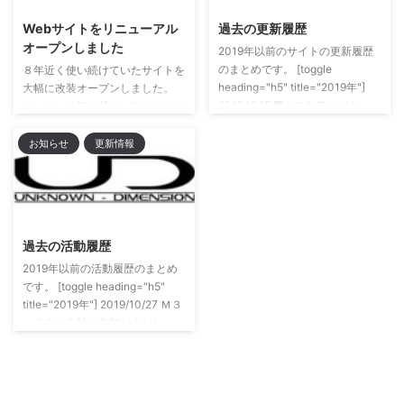
regions -) Alpha(Agartha - The
21：00～ Zoom、YouTube Live
Webサイトをリニューアル
過去の更新履歴
battles -) Agartha - chapte ...
にて
オープンしました
2019年以前のサイトの更新履歴
https://twitter.com/Itcha/status/1
のまとめです。 [toggle
280800492470169604 Follow
８年近く使い続けていたサイトを
heading="h5" title="2019年"]
@Itcha Follow @hydrolysis_ ...
大幅に改装オープンしました。
2019.12.15 ■ベストアルバム
サーバーの切り替え、Wordpress
「My Dimension」の委託販売開
化等全体的に大幅な変更を施しま
始。Boothでのダウンロード販売
した。 現状は移行の関係でコン
お知らせ
更新情報
も開始しました。 ベストアルバ
テンツが大幅に減っています。今
ム「My Dimension」の委託販売
後少しずつ戻していく予定です
開始しています。メロンブックス
が、リニューアルに伴い削除する
様、あきばお～様にて
コンテンツ等があります。以下、
￥2,000（税抜）です。 また、
現状と今後についてまとめます。
過去の活動履歴
BOOTHにて過去アルバムのダウ
インフォメーション プロフィー
ンロード販売を開始しました。ダ
ルを更新しました。 所持機材等
2019年以前の活動履歴のまとめ
ウンロード販売作品はこちらから
の一覧を削除しました。 作品の
です。 [toggle heading="h5"
確認いただけます 2019.10 ...
取り扱いについて利用の条件など
title="2019年"] 2019/10/27 Ｍ３
を更新しました。 制作依頼につ
－２０１９秋に参加しました。
いてガイドラインを更新しまし
M3活動１０年目として、ベスト
た。 作品 ディスコグラ ...
アルバム「My Dimension」の頒
布をしました。その他、他サーク
ル様のゲストとしていくつか参加