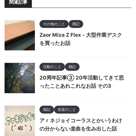
関連記事
その他のこと
雑記
Zaor Miza Z Flex - 大型作業デスク
を買ったお話
活動のこと
雑記
20周年記事③ 20年活動してきて思
ったことあれこれなお話 その3
雑記
音楽のこと
アｒネジョイコーラスとかいうわけ
の分からない楽曲を生み出した話