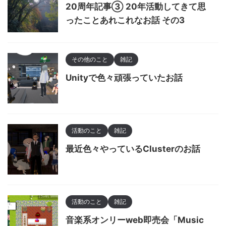
20周年記事③ 20年活動してきて思
ったことあれこれなお話 その3
その他のこと
雑記
Unityで色々頑張っていたお話
活動のこと
雑記
最近色々やっているClusterのお話
活動のこと
雑記
音楽系オンリーweb即売会「Music