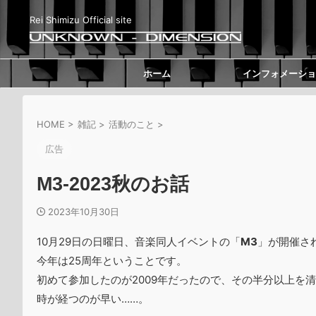
Rei Shimizu Official site
ホーム
インフォメーショ
HOME
>
雑記
>
活動のこと
>
広告
M3-2023秋のお話
2023年10月30日
10月29日の日曜日、音楽同人イベントの「
M3
」が開催さ
今年は25周年ということです。
初めて参加したのが2009年だったので、その半分以上を
時が経つのが早い……。