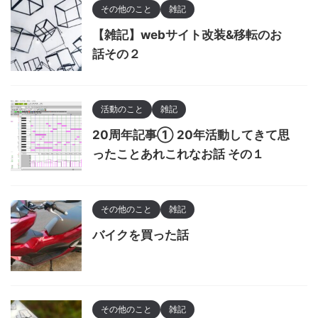
その他のこと
雑記
【雑記】webサイト改装&移転のお
話その２
活動のこと
雑記
20周年記事① 20年活動してきて思
ったことあれこれなお話 その１
その他のこと
雑記
バイクを買った話
その他のこと
雑記