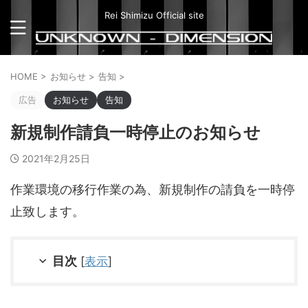
Rei Shimizu Official site
HOME
>
お知らせ
>
告知
>
広告
お知らせ
告知
新規制作請負一時停止のお知らせ
2021年2月25日
作業環境の移行作業の為、新規制作の請負を一時停
止致します。
目次
[
表示
]