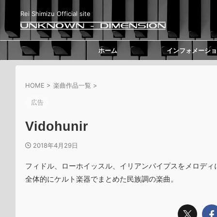
Rei Shimizu Official site
ホーム
インフォメーショ
HOME
>
楽曲作品一覧
>
広告
Vidohunir
2018年4月29日
フィドル、ローホイッスル、イリアンパイプスをメロディ
全体的にケルト楽器でまとめた民族調の楽曲。