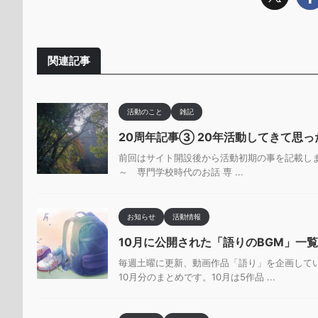
関連記事
活動のこと
雑記
20周年記事③ 20年活動してきて思っ
前回はサイト開設後から活動初期の事を記載しまし
～ 専門学校時代のお話 専 ...
お知らせ
活動情報
10月に公開された「語りのBGM」一覧
毎週土曜に更新、動画作品「語り」を企画して
10月分のまとめです。10月は5作品 ...