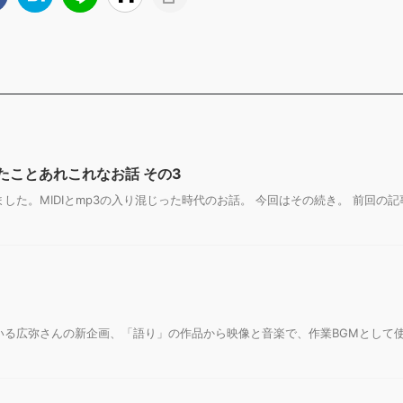
たことあれこれなお話 その3
た。MIDIとmp3の入り混じった時代のお話。 今回はその続き。 前回の記事 
いる広弥さんの新企画、「語り」の作品から映像と音楽で、作業BGMとして