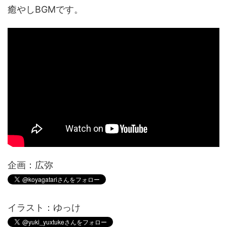
癒やしBGMです。
企画：広弥
イラスト：ゆっけ