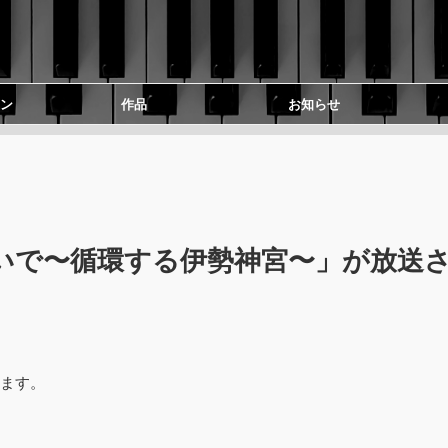
ン
作品
お知らせ
いで〜循環する伊勢神宮〜」が放送
います。