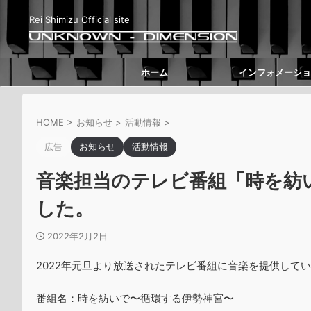
Rei Shimizu Official site
ホーム
インフォメーショ
HOME
>
お知らせ
>
活動情報
>
広告
お知らせ
活動情報
音楽担当のテレビ番組「時を紡
した。
2022年2月2日
2022年元旦より放送されたテレビ番組に音楽を提供して
番組名：時を紡いで〜循環する伊勢神宮〜