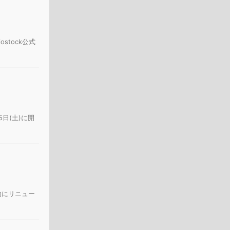
stock公式
5日(土)に開
的にリニュー