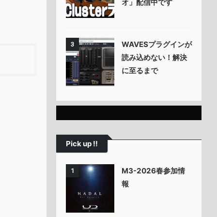
オ」配信中です
WAVESプラグインが
3
読み込めない！解決
に至るまで
Pick up !!
M3-2026春参加情
1
報