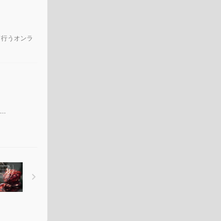
って行うオンラ
..