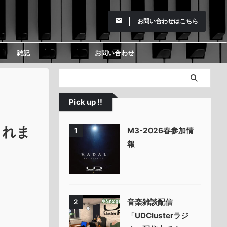
お問い合わせはこちら
雑記
お問い合わせ
Pick up !!
されま
M3-2026春参加情
1
報
音楽雑談配信
2
「UDClusterラジ