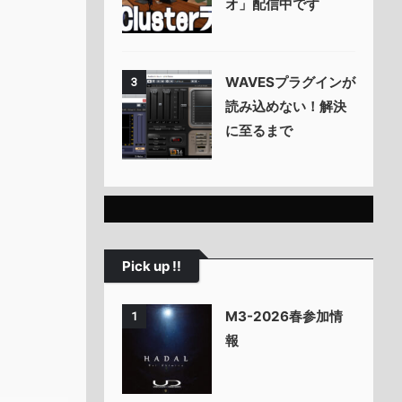
オ」配信中です
WAVESプラグインが
3
読み込めない！解決
に至るまで
Pick up !!
M3-2026春参加情
1
報