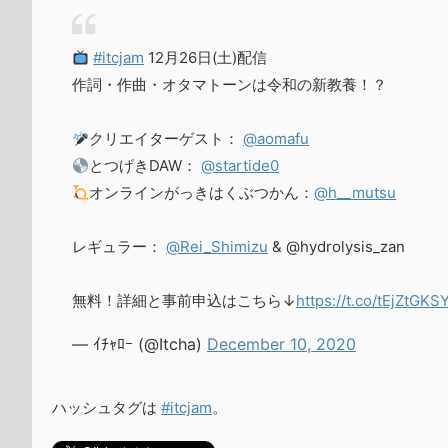
#itcjam
12月26日(土)配信
作詞・作曲・オタマトーンは令和の新教養！？
クリエイターゲスト：
@aomafu
とつげきDAW：
@startide0
オンラインがっきはくぶつかん：
@h__mutsu
レギュラー：
@Rei_Shimizu
& @hydrolysis_zan
無料！詳細と事前申込はこちら↓
https://t.co/tEjZtGKS
— ｲﾁｬﾛｰ (@Itcha)
December 10, 2020
ハッシュタグは
#itcjam
。