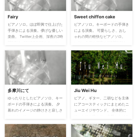
Fairy
Sweet chiffon cake
ピアノソロ。ほぼ即興で仕上げた
ピアノソロ。キーボードの手弾き
手弾きによる演奏。儚げな優しい
による演奏。 可愛らしさ、おし
楽曲。 Twitter上企画、深夜の2時
ゃれの間の軽快なピアノソロ。
間DTM、2016/03/15のテーマ
twitter企画の深夜の2時間DTM、
「妖精」のお題制作曲。
2018/08/08のお題「お洒落なピ
アノソロを含んだ曲」にて制作。
多摩川にて
Jiu Wei Hu
ゆったりとしたピアノソロ、キー
ピアノ、ギター、二胡などを主体
ボードの手弾きによる演奏。 夕
にアコースティックにまとめたニ
暮れのイメージの静けさと寂しさ
ューエイジサウンド。 全体的に
のイメージ。
ゆったりと静かに、中盤からはス
トリングスや太鼓を交えて壮大
に。