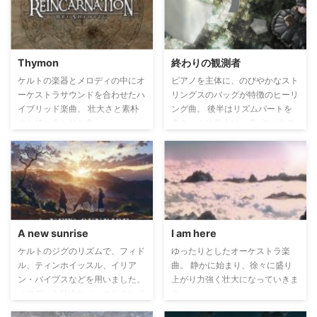
Thymon
終わりの観測者
ケルトの楽器とメロディの中にオ
ピアノを主体に、のびやかなスト
ーケストラサウンドを合わせたハ
リングスのバッグが特徴のヒーリ
イブリッド楽曲。 壮大さと素朴
ング曲。 後半はリズムパートを
さと持ち合わせた曲。
含み、より壮大に。 Twitter上の
企画、深夜の2時間DTM、2015
年4月17日のお題「自分の得意分
野を思うがままに作り上げよ！」
で制作。 後のアルバム「終わり
の観測者」主題曲。
A new sunrise
I am here
ケルトのジグのリズムで、フィド
ゆったりとしたオーケストラ楽
ル、ティンホイッスル、イリア
曲。 静かに始まり、徐々に盛り
ン・パイプスなどを用いました。
上がり力強く壮大になっていきま
メロディを壮大なバックサウンド
す。
でまとめた民族系楽曲。