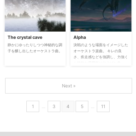
The crystal cave
Alpha
静かにゆったりしつつ神秘的な調
決戦のような場面をイメージした
子を醸し出したオーケストラ曲。
オーケストラ楽曲。 キレの良
さ、疾走感などを強調し、力強く
も軽快な雰囲気に仕上げた曲。
Next »
1
…
3
4
5
…
11