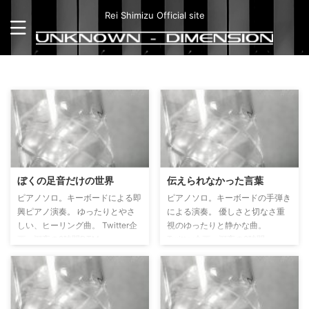
Rei Shimizu Official site
ぼくの足音だけの世界
伝えられなかった言葉
ピアノソロ。キーボードによる即
ピアノソロ。キーボードの手弾き
興ピアノ演奏。 ゆったりとやさ
による演奏。 優しさと切なさ重
しい、ヒーリング曲。 Twitter企
視のゆったりと静かな曲。
画、深夜の2時間DTM、
Twitter企画、深夜の2時間
2018/05/15のお題「家路をイメ
DTM、2018/09/22のお題「場面
ージした曲」にて作曲。
設定：放課後の教室にて」にて制
作。