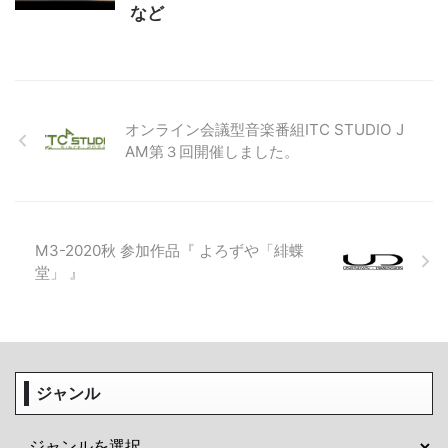
など
オンライン会議型音楽番組ITC STUDIO J
AM第３回開催しました。
M3-2020秋 参加作品『 よろずや「緋蝶
堂」 』
ジャンル